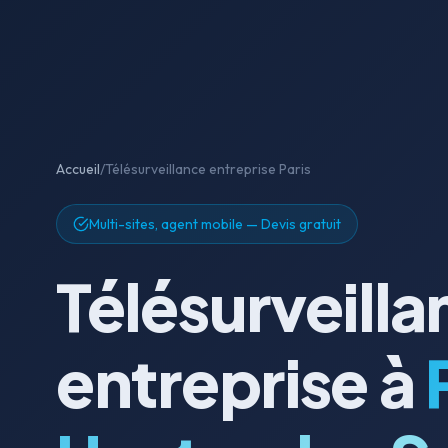
Accueil
/
Télésurveillance entreprise Paris
Multi-sites, agent mobile — Devis gratuit
Télésurveill
entreprise à