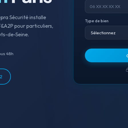
ra Sécurité installe
Type de bien
F&A2P pour particuliers,
uts-de-Seine.
ous 48h
12