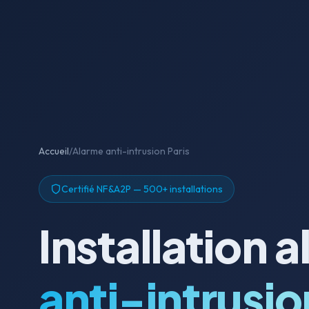
Accueil
/
Alarme anti-intrusion Paris
Certifié NF&A2P — 500+ installations
Installation 
anti-intrusio