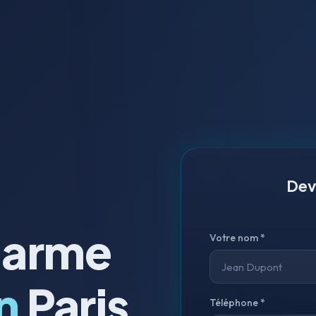
Dev
alarme
Votre nom *
n
Paris
Téléphone *